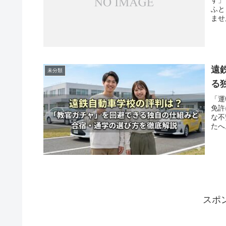
ふと
ませ
遠
未分類
る
「運
免許
な不
たへ
スポ