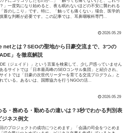
の下にコリコリしたものが…」「触っても痛くないけど、これっ
？」一度気になり始めると、夜も眠れないほどの不安に襲われる
「首のしこり」です。特に、「触っても痛くない」場合、医学的
慎重な判断が必要です。この記事では、耳鼻咽喉科専門...
2026.05.29
de netとは？SEOの聖地から日豪交流まで、3つの
JADE」を徹底解説
ADE（ジェイド）」という言葉を検索して、少し戸惑っていません
あるサイトでは「日本最高峰のSEOコンサル集団」と紹介され、
サイトでは「日豪の次世代リーダーを育てる交流プログラム」と
れている。あるいは、国際協力を行うNGOの活...
2026.05.29
める・務める・勤めるの違いは？3秒でわかる判別表
ビジネス例文
回のプロジェクトの成功につとめます」「会議の司会をつとめま
「IT企業につとめています」ビジネス文書を作成しているとき、