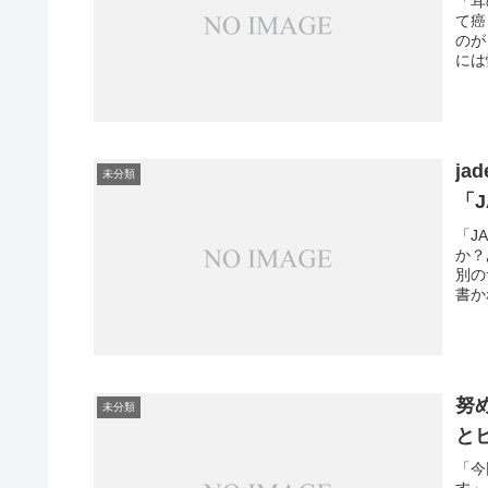
「耳
て癌
のが
には
ja
未分類
「
「J
か？
別の
書か
努
未分類
と
「今
す」