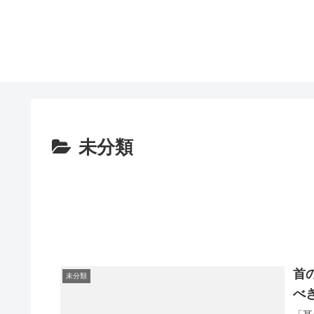
未分類
首
未分類
べ