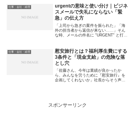
を執っていた頃、GIGAスクール構想の波
urgentの意味と使い分け｜ビジネ
仕事・会社・経理
に押され、次々と...
スメールで失礼にならない「緊
急」の伝え方
「上司から急ぎの案件を振られた」「海
外の担当者から返信が来ない……」そん
な時、メールの件名に "URGENT" と打ち
込もうとして、ふと手が止まったことは
ありませんか？「いきなり『緊急』なん
て書いて、失礼だと思われないだろう
慰安旅行とは？福利厚生費にする
仕事・会社・経理
か？」「命令口調...
3条件と「現金支給」の危険な落
とし穴
「佐藤さん、今年は業績が良かったか
ら、みんなを労うために『慰安旅行』を
企画してくれないか」社長からそう声を
かけられた時、あなたは「よし、頑張ろ
う！」と思う反面、心のどこかで「慰安
旅行って、普通の社員旅行と何が違うん
だろう？」「税金はどうなる...
スポンサーリンク