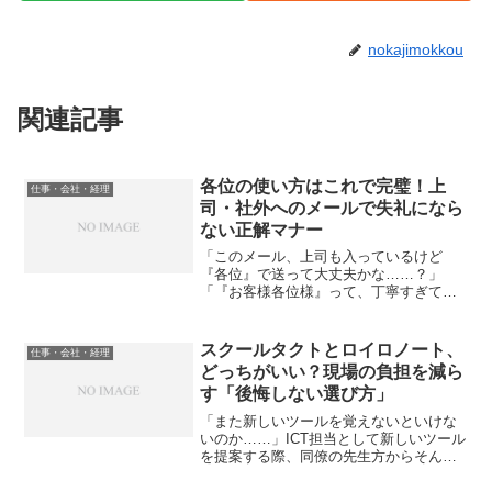
nokajimokkou
関連記事
各位の使い方はこれで完璧！上
仕事・会社・経理
司・社外へのメールで失礼になら
ない正解マナー
「このメール、上司も入っているけど
『各位』で送って大丈夫かな……？」
「『お客様各位様』って、丁寧すぎて逆
におかしい？」一斉メールを送る際、宛
名の書き方で手が止まってしまった経験
はありませんか？特に若手のうちは、マ
スクールタクトとロイロノート、
仕事・会社・経理
ナー違反で「常識がない」と思...
どっちがいい？現場の負担を減ら
す「後悔しない選び方」
「また新しいツールを覚えないといけな
いのか……」ICT担当として新しいツール
を提案する際、同僚の先生方からそんな
溜息が聞こえてきそうで、胃が痛くなる
ことはありませんか？私も小学校で教鞭