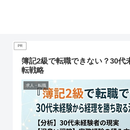
PR
簿記2級で転職できない？30
転戦略
求人・転職