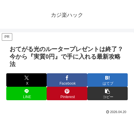
カジ楽ハック
PR
おてがる光のルータープレゼントは終了？
今から『実質0円』で手に入れる最新攻略
法
X
Facebook
はてブ
LINE
Pinterest
コピー
2026.04.20