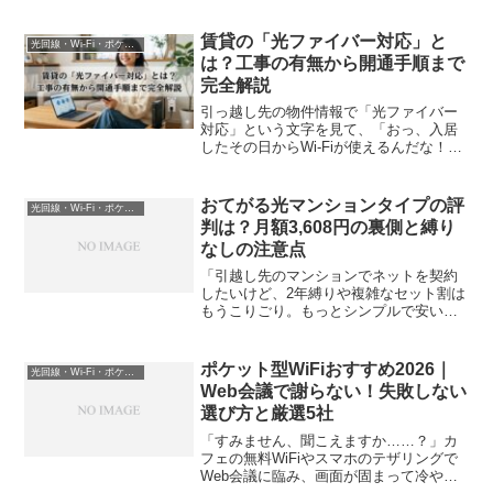
き取れない……」そんなストレスを抱
え、ついに「10ギガ回線」を検討し始め
たあなた。しかし、多くの10ギガサービ
賃貸の「光ファイバー対応」と
光回線・Wi-Fi・ポケットWi-Fi
スには「2年縛り」...
は？工事の有無から開通手順まで
完全解説
引っ越し先の物件情報で「光ファイバー
対応」という文字を見て、「おっ、入居
したその日からWi-Fiが使えるんだな！」
と安心していませんか？ 上司に急にリモ
ートワークを頼まれて、何から手をつけ
ればいいか焦っている方もいるかもしれ
おてがる光マンションタイプの評
光回線・Wi-Fi・ポケットWi-Fi
ません。実はそれ...
判は？月額3,608円の裏側と縛り
なしの注意点
「引越し先のマンションでネットを契約
したいけど、2年縛りや複雑なセット割は
もうこりごり。もっとシンプルで安い回
線はないの？」上司から急な転勤を命じ
られたり、更新月を機に固定費を見直そ
うとしているあなたは、今まさにそんな
ポケット型WiFiおすすめ2026｜
光回線・Wi-Fi・ポケットWi-Fi
ストレスを感じているの...
Web会議で謝らない！失敗しない
選び方と厳選5社
「すみません、聞こえますか……？」カ
フェの無料WiFiやスマホのテザリングで
Web会議に臨み、画面が固まって冷や汗