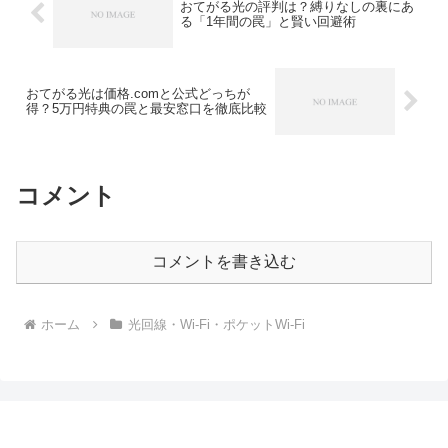
おてがる光の評判は？縛りなしの裏にあ
る「1年間の罠」と賢い回避術
おてがる光は価格.comと公式どっちが
得？5万円特典の罠と最安窓口を徹底比較
コメント
コメントを書き込む
ホーム
光回線・Wi-Fi・ポケットWi-Fi