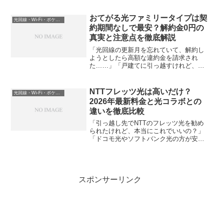
をかいた経験はありませんか？上司やク
ライアントからの「ちゃんと環境整えて
おいてよ」という無言のプレッシャー。
おてがる光ファミリータイプは契
光回線・Wi-Fi・ポケットWi-Fi
私もかつて、通信費...
約期間なしで最安？解約金0円の
真実と注意点を徹底解説
「光回線の更新月を忘れていて、解約し
ようとしたら高額な違約金を請求され
た……」「戸建てに引っ越すけれど、数
年後にまた動くかもしれないから2年縛り
は怖い」そんな不安を抱えて、「おてが
る光」のファミリータイプを検討してい
NTTフレッツ光は高いだけ？
光回線・Wi-Fi・ポケットWi-Fi
ませんか？結論から言うと...
2026年最新料金と光コラボとの
違いを徹底比較
「引っ越し先でNTTのフレッツ光を勧め
られたけれど、本当にこれでいいの？」
「ドコモ光やソフトバンク光の方が安い
気がするけど、品質が落ちるのは怖
い……」今、この記事を読んでいるあな
たは、そんな「NTTブランドへの信頼」
と「月額料金の安さ」の間...
スポンサーリンク