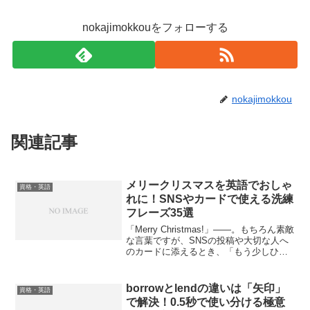
nokajimokkouをフォローする
nokajimokkou
関連記事
メリークリスマスを英語でおしゃ
資格・英語
れに！SNSやカードで使える洗練
フレーズ35選
「Merry Christmas!」——。もちろん素敵
な言葉ですが、SNSの投稿や大切な人へ
のカードに添えるとき、「もう少しひね
りが欲しい」「周りと被りたくない」と
感じたことはありませんか？特に
Instagramなどのビジュアル重視のメデ
borrowとlendの違いは「矢印」
資格・英語
ィ...
で解決！0.5秒で使い分ける極意