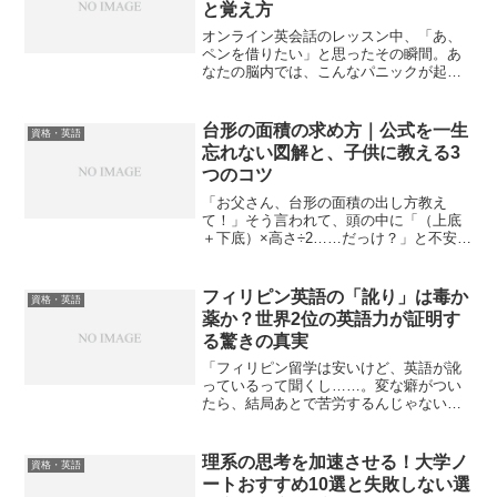
と覚え方
オンライン英会話のレッスン中、「あ、
ペンを借りたい」と思ったその瞬間。あ
なたの脳内では、こんなパニックが起き
ていませんか？「えーっと、『借りる』
だからborrowだよね。Can you borrow me
a pen? ……あれ、先生が困っ...
台形の面積の求め方｜公式を一生
資格・英語
忘れない図解と、子供に教える3
つのコツ
「お父さん、台形の面積の出し方教え
て！」そう言われて、頭の中に「（上底
＋下底）×高さ÷2……だっけ？」と不安な
公式が浮かんだあなたへ。公式を丸暗記
しているだけでは、いざという時に自信
を持って教えられませんよね。実は、台
フィリピン英語の「訛り」は毒か
資格・英語
形の面積は「ある図形」...
薬か？世界2位の英語力が証明す
る驚きの真実
「フィリピン留学は安いけど、英語が訛
っているって聞くし……。変な癖がつい
たら、結局あとで苦労するんじゃない
か？」上司から急に海外プロジェクトの
担当を打診され、焦って英語学習を調べ
始めたあなたは、今こんな不安を抱えて
理系の思考を加速させる！大学ノ
資格・英語
いませんか？ ネット上の「...
ートおすすめ10選と失敗しない選