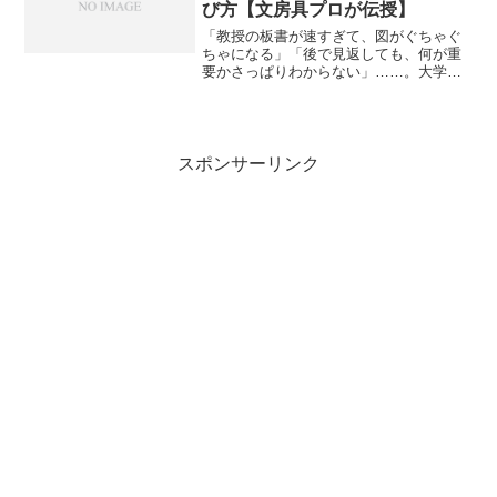
び方【文房具プロが伝授】
「教授の板書が速すぎて、図がぐちゃぐ
ちゃになる」「後で見返しても、何が重
要かさっぱりわからない」……。大学の
講義が本格化するにつれ、そんな悩みを
抱えていませんか？特に理系学部の講義
は、複雑な構造式やグラフ、膨大な数式
が次々と現れます。高校時...
スポンサーリンク