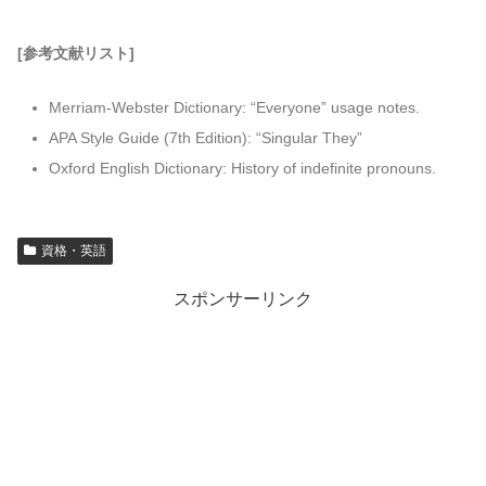
[参考文献リスト]
Merriam-Webster Dictionary: “Everyone” usage notes.
APA Style Guide (7th Edition): “Singular They”
Oxford English Dictionary: History of indefinite pronouns.
資格・英語
スポンサーリンク