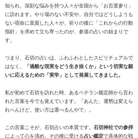
知られ、深刻な悩みを持つ人々が全国から「お百度参り」
に訪れます。やり場のない不安や、自分ではどうしようも
ない宿命に直面した人々が、祈りの後に「これからの行動
指針」を求めて立ち寄ったのが、参道の占いの始まりで
す。
つまり、石切の占いは、ふわふわとしたスピリチュアルで
はなく、
「過酷な現実をどう生き抜くか」という切実な願
いに応えるための「実学」として発展してきました。
私が初めて石切を訪れた時、あるベテラン鑑定師から言わ
れた言葉を今でも覚えています。「あんた、運勢は変えら
れへんけど、使い方は選べるんやで」。
この言葉こそが、石切占いの本質です。
石切神社での参拝
によって心を清め、その後に受ける
占い鑑定
で具体的な戦