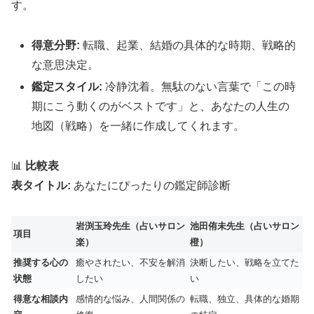
す。
得意分野:
転職、起業、結婚の具体的な時期、戦略的
な意思決定。
鑑定スタイル:
冷静沈着。無駄のない言葉で「この時
期にこう動くのがベストです」と、あなたの人生の
地図（戦略）を一緒に作成してくれます。
📊
比較表
表タイトル:
あなたにぴったりの鑑定師診断
岩渕玉玲先生（占いサロン
池田侑未先生（占いサロン
項目
楽）
橙）
推奨する心の
癒やされたい、不安を解消
決断したい、戦略を立てた
状態
したい
い
得意な相談内
感情的な悩み、人間関係の
転職、独立、具体的な婚期