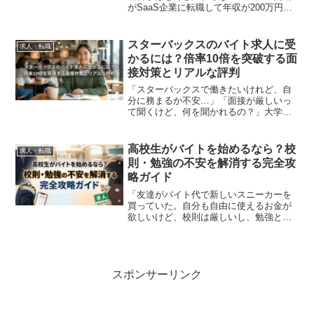
がSaaS企業に転職して年収が200万円も
上がったと聞き、正直焦っている」そん
な思いを抱えていませんか？実は、営業
職ほど「どの業界に身を置くか」だけで
スターバックスのバイト求人に受
求人・転職
年収が1.5倍、2...
かるには？倍率10倍を突破する面
接対策とリアルな評判
「スターバックスで働きたいけれど、自
分に務まるか不安…」「面接が厳しいっ
て聞くけど、何を聞かれるの？」大学に
入って初めてのバイト探し。憧れの緑の
エプロンに袖を通したいと思いつつも、
高い倍率や「顔採用」なんて噂を耳にし
高校生がバイトを始めるなら？校
求人・転職
て、応募ボタンを押すのを...
則・勉強の不安を解消する完全攻
略ガイド
「友達がバイト代で新しいスニーカーを
買っていた。自分も自由に使えるお金が
欲しいけど、校則は厳しいし、勉強と両
立できるか不安…」そんな風に、検索窓
の前で迷っていませんか？初めてのバイ
ト探しは、まるで未知の世界に飛び込む
ような緊張感がありますよ...
スポンサーリンク