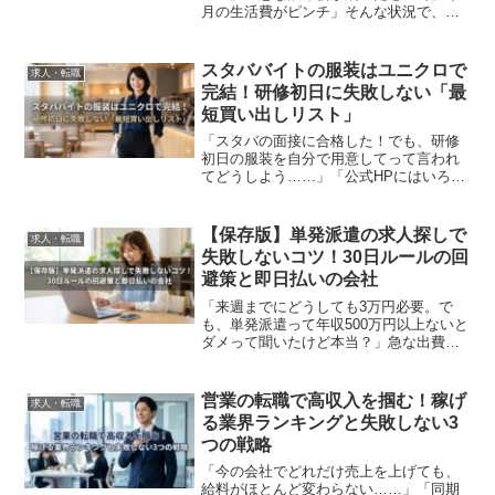
月の生活費がピンチ」そんな状況で、ス
マホの検索窓に「大学生 単発バイト」と
打ち込んだあなた。焦る気持ち、よくわ
かります。私も学生時代、銀行残高が数
スタババイトの服装はユニクロで
求人・転職
百円になり、学食のカ...
完結！研修初日に失敗しない「最
短買い出しリスト」
「スタバの面接に合格した！でも、研修
初日の服装を自分で用意してって言われ
てどうしよう……」「公式HPにはいろい
ろ書いてあるけど、具体的にどこのお店
で何を買えば正解なの？」合格おめでと
うございます！初めてのスターバック
【保存版】単発派遣の求人探しで
求人・転職
ス、期待と同時に「服装で...
失敗しないコツ！30日ルールの回
避策と即日払いの会社
「来週までにどうしても3万円必要。で
も、単発派遣って年収500万円以上ないと
ダメって聞いたけど本当？」急な出費
で、今すぐお金を作らなければならない
時、真っ先に思い浮かぶのが「単発派
遣」ですよね。しかし、ネットで調べる
営業の転職で高収入を掴む！稼げ
求人・転職
と出てくる「日雇い派遣の...
る業界ランキングと失敗しない3
つの戦略
「今の会社でどれだけ売上を上げても、
給料がほとんど変わらない……」「同期