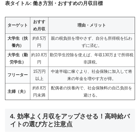
表タイトル: 働き方別・おすすめの月収目標
おすす
ターゲット
理由・メリット
め月収
大学生（扶
約8.5万
親の税負担を増やさず、自分も所得税を払わ
養内）
円
ずに済む。
大学生（勤
約10.8万
勤労学生控除を使えば、年収130万まで所得税
労学生）
円
非課税。
15万円
中途半端に稼ぐより、社会保険に加入して将
フリーター
以上
来の年金を増やす方が得。
約8.8万
配偶者の扶養内で、社会保険料の自己負担を
主婦（夫）
円未満
避ける。
4. 効率よく月収をアップさせる！高時給バ
イトの選び方と注意点