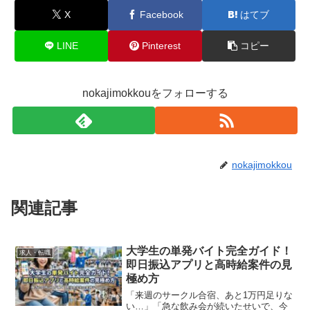
X
Facebook
はてブ
LINE
Pinterest
コピー
nokajimokkouをフォローする
nokajimokkou
関連記事
大学生の単発バイト完全ガイド！
求人・転職
即日振込アプリと高時給案件の見
極め方
「来週のサークル合宿、あと1万円足りな
い…」「急な飲み会が続いたせいで、今