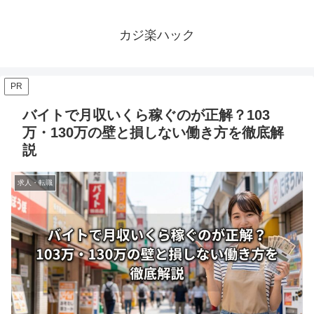
カジ楽ハック
PR
バイトで月収いくら稼ぐのが正解？103
万・130万の壁と損しない働き方を徹底解
説
求人・転職