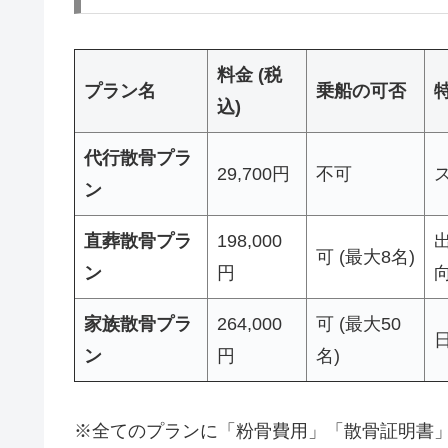
料金 (税
プラン名
乗船の可否
込)
代行散骨プラ
29,700円
不可
ン
直葬散骨プラ
198,000
可 (最大8名)
ン
円
家族散骨プラ
264,000
可 (最大50
ン
円
名)
※全てのプランに「粉骨費用」「散骨証明書