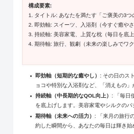
構成要素:
1. タイトル: あなたを満たす「ご褒美の3
2. 即効軸: スイーツ、入浴剤（今すぐ癒や
3. 持続軸: 美容家電、上質な枕（毎日を底
4. 期待軸: 旅行、観劇（未来の楽しみでワ
即効軸（短期的な癒やし）
: その日の
ョコや特別な入浴剤など、「消えもの」
持続軸（中長期的なQOL向上）
: 「毎
を底上げします。美容家電やシルクのパ
期待軸（未来への活力）
: 「来月の旅
約した瞬間から、あなたの毎日は輝き始