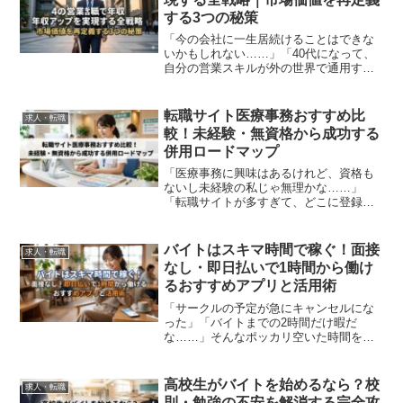
する3つの秘策
「今の会社に一生居続けることはできな
いかもしれない……」「40代になって、
自分の営業スキルが外の世界で通用する
のか不安だ」上司から突きつけられる高
い目標、変わらない給与、そして忍び寄
るリストラの影。45歳を過ぎた営業職の
転職サイト医療事務おすすめ比
求人・転職
多くが、このような「...
較！未経験・無資格から成功する
併用ロードマップ
「医療事務に興味はあるけれど、資格も
ないし未経験の私じゃ無理かな……」
「転職サイトが多すぎて、どこに登録す
れば本当にいい求人が見つかるのか分か
らない」上司から急に新しい業務を振ら
れたり、将来のキャリアが見えずに焦っ
バイトはスキマ時間で稼ぐ！面接
求人・転職
たりしている中で、安定した...
なし・即日払いで1時間から働け
るおすすめアプリと活用術
「サークルの予定が急にキャンセルにな
った」「バイトまでの2時間だけ暇だ
な……」そんなポッカリ空いた時間を、
ただスマホを眺めて過ごしていません
か？以前の私なら、その時間は「ただの
暇つぶし」で終わっていました。しか
高校生がバイトを始めるなら？校
求人・転職
し、今の時代、その「スキマ時間...
則・勉強の不安を解消する完全攻