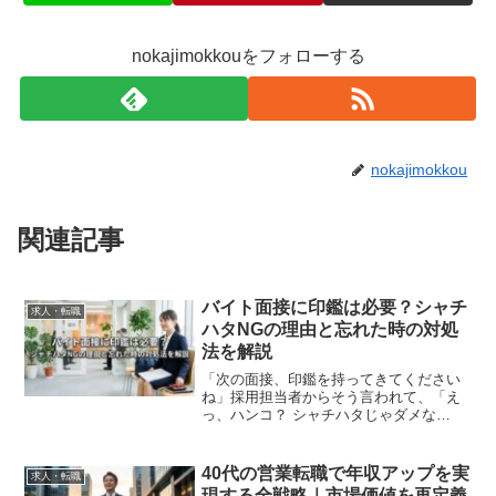
nokajimokkouをフォローする
nokajimokkou
関連記事
バイト面接に印鑑は必要？シャチ
求人・転職
ハタNGの理由と忘れた時の対処
法を解説
「次の面接、印鑑を持ってきてください
ね」採用担当者からそう言われて、「え
っ、ハンコ？ シャチハタじゃダメな
の？」「そもそも何に使うの？」と不安
になっていませんか？初めてのバイト面
接なら、なおさら「印鑑一つでマナーが
40代の営業転職で年収アップを実
求人・転職
なっていないと思われたらど...
現する全戦略｜市場価値を再定義