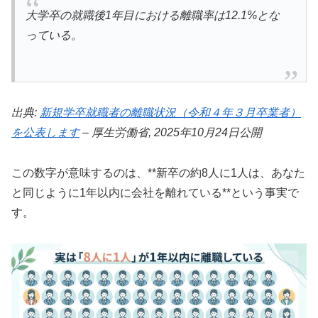
大学卒の就職後1年目における離職率は12.1%とな
っている。
出典:
新規学卒就職者の離職状況（令和４年３月卒業者）
を公表します
– 厚生労働省, 2025年10月24日公開
この数字が意味するのは、**新卒の約8人に1人は、あなた
と同じように1年以内に会社を離れている**という事実で
す。