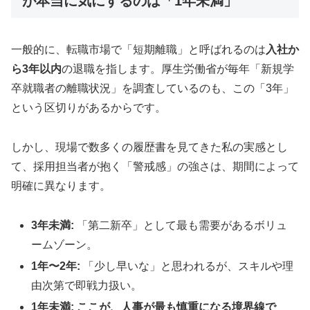
が本当に気にするのは「1年未満」
一般的に、転職市場で「短期離職」と呼ばれるのは
入社か
ら3年以内
の退職を指します。厚生労働省が毎年「新規学
卒就職者の離職状況」を調査しているのも、この「3年」
という区切りがあるからです。
しかし、現場で数多くの履歴書を見てきた私の実感とし
て、採用担当者が抱く「警戒感」の強さは、期間によって
明確に異なります。
3年未満:
「第二新卒」として最も需要があるボリュ
ームゾーン。
1年〜2年:
「少し早いな」と思われるが、スキルや理
由次第で即戦力扱い。
1年未満:
ここが、人事が最も慎重になる境界線で