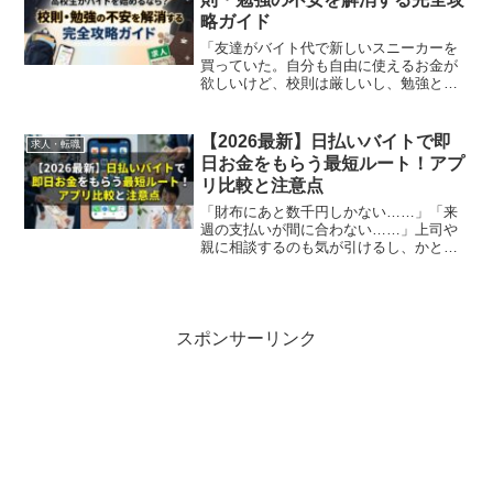
略ガイド
「友達がバイト代で新しいスニーカーを
買っていた。自分も自由に使えるお金が
欲しいけど、校則は厳しいし、勉強と両
立できるか不安…」そんな風に、検索窓
の前で迷っていませんか？初めてのバイ
ト探しは、まるで未知の世界に飛び込む
【2026最新】日払いバイトで即
求人・転職
ような緊張感がありますよ...
日お金をもらう最短ルート！アプ
リ比較と注意点
「財布にあと数千円しかない……」「来
週の支払いが間に合わない……」上司や
親に相談するのも気が引けるし、かとい
って消費者金融に手を出すのは怖い。そ
んな「今すぐ現金が必要」という切羽詰
まった状況で、この記事に辿り着いたの
ではないでしょうか。こん...
スポンサーリンク