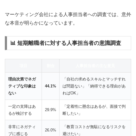
マーケティング会社による人事担当者への調査では、意外
な本音が明らかになっています。
📊 短期離職者に対する人事担当者の意識調査
項目
割合
人事担当者の主な意見
理由次第でネガ
「自社の求めるスキルとマッチすれ
ティブな印象は
44.1%
ば問題ない」「納得できる理由があ
ない
ればOK」
一定の支障はあ
「定着性に懸念はあるが、面接で判
29.9%
るが検討する
断したい」
非常にネガティ
「教育コストが無駄になるリスクを
26.0%
ブに感じる
避けたい」