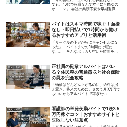
でも、40代で転職なんて本当に可能なの
か……？」 会社の業績不安や早期退職の
ニュースを耳にするたび、そんな焦りを
感じていませんか。特に、新卒から20年
近く同じ会社で働いてきた方にとって、
バイトはスキマ時間で稼ぐ！面接
求人・転職
今の転職市場は未知...
なし・即日払いで1時間から働け
るおすすめアプリと活用術
「サークルの予定が急にキャンセルにな
った」「バイトまでの2時間だけ暇だ
な……」そんなポッカリ空いた時間を、
ただスマホを眺めて過ごしていません
か？以前の私なら、その時間は「ただの
暇つぶし」で終わっていました。しか
正社員の副業アルバイトはバレ
求人・転職
し、今の時代、その「スキマ時間...
る？住民税の普通徴収と社会保険
の罠を完全攻略
「物価はどんどん上がるのに、給料は据
え置き。将来のために、せめて月3万円で
もいいからアルバイトで稼ぎたい……」
給与明細を見て溜息をつき、こっそりス
マホで「副業 バレない」と検索したあな
たへ。その不安、痛いほどよくわかりま
看護師の単発夜勤バイトで1晩3.5
求人・転職
す。かつて人事担当と...
万円稼ぐコツ｜おすすめサイトと
失敗しない注意点
「来月の支払いがピンチ…」「趣味の旅