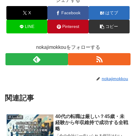
シェアする
X
Facebook
はてブ
LINE
Pinterest
コピー
nokajimokkouをフォローする
nokajimokkou
関連記事
40代の転職は厳しい？45歳・未
求人・転職
経験から年収維持で成功する全戦
略
「今の会社に一生いられる保証はない。