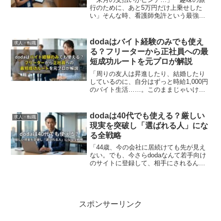
行のために、あと5万円だけ上乗せした
い」そんな時、看護師免許という最強の
武器を活かせるのが「単発夜勤バイト」
です。1晩で3.5万円〜4.5万円という高額
報酬は魅力的ですが、「初めての病院で
dodaはバイト経験のみでも使え
求人・転職
動けるかな？」「...
る？フリーターから正社員への最
短成功ルートを元プロが解説
「周りの友人は昇進したり、結婚したり
しているのに、自分はずっと時給1,000円
のバイト生活……。このままじゃいけな
いのは分かっているけど、今さら正社員
なんてなれるのかな？」上司に急に「来
月のシフト、もっと入れない？」と頼ま
dodaは40代でも使える？厳しい
求人・転職
れ、便利屋のように...
現実を突破し「選ばれる人」にな
る全戦略
「44歳、今の会社に居続けても先が見え
ない。でも、今さらdodaなんて若手向け
のサイトに登録して、相手にされるんだ
ろうか……」上司との面談後、重い足取
りで帰宅し、スマホの検索窓に「doda 40
代」と打ち込んだあなたへ。その不安、
痛いほどよ...
スポンサーリンク