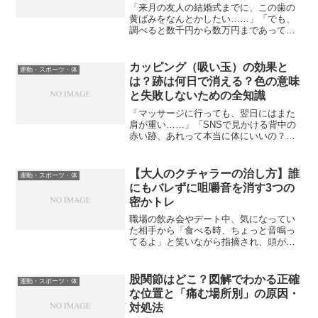
「来月の友人の結婚式までに、この歯の
黄ばみをなんとかしたい……」「でも、
調べると数千円から数万円まであって、
どれを選べばいいのかわからない」上司
や同僚、大切な友人と顔を合わせる機会
を前に、ふと鏡を見て焦りを感じていま
カッピング（吸い玉）の効果と
運動・スポーツ・体
せんか？ ネット広告で見...
は？跡は何日で消える？色の意味
と失敗しないための全知識
「マッサージに行っても、翌日にはまた
肩が重い……」「SNSで見かける背中の
赤い跡、あれって本当に体にいいの？」
デスクワークでガチガチになった肩や背
中を抱え、藁にもすがる思いで「カッピ
ング」に興味を持ったあなた。しかし、
【大人のクチャラーの治し方】誰
運動・スポーツ・体
同時に「あの跡がずっと...
にもバレずに咀嚼音を消す3つの
密かトレ
職場の飲み会やデート中、気になってい
た相手から「食べる時、ちょっと音鳴っ
てるよ」と笑いながら指摘され、頭が真
っ白になった経験はありませんか？その
場はなんとか笑顔で誤魔化したものの、
帰宅後に一人で「クチャラー」と検索
股関節はどこ？図解でわかる正確
運動・スポーツ・体
し、ネット上に溢れる「生理...
な位置と「痛む場所別」の原因・
対処法