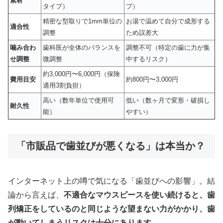
素材
タイプ）
プ）
精密な型取りで1mm単位の
お湯で温めて自分で成形する
適合性
調整
ため誤差大
噛み合わ
歯科医が全体のバランスを
調整不可（特定の歯に力が集
せ調整
微調整
中するリスク）
約3,000円〜6,000円（保険
費用目安
約800円〜3,000円
適用3割負担）
高い（数年単位で使用可
低い（数ヶ月で変形・破損し
耐久性
能）
やすい）
「市販品で歯並びが悪くなる」は本当か？
インターネット上の噂で気になる「歯並びへの影響」。結
論から言えば、
不適合なマウスピースを使い続けると、歯
列矯正をしているのと同じような望まない力がかかり、歯
が動いてしまうリスクは十分にあります。