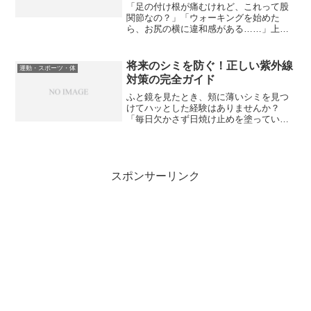
「足の付け根が痛むけれど、これって股
関節なの？」「ウォーキングを始めた
ら、お尻の横に違和感がある……」上司
や家族に「股関節が痛い」と伝えても、
「具体的にどこ？」と聞かれると、意外
と答えに詰まってしまうものです。実
将来のシミを防ぐ！正しい紫外線
運動・スポーツ・体
は、整形外科の診察室でも、多...
対策の完全ガイド
ふと鏡を見たとき、頬に薄いシミを見つ
けてハッとした経験はありませんか？
「毎日欠かさず日焼け止めを塗っている
のに、なぜ？」と焦ってしまいますよ
ね。実は、肌の老化の原因の約8割は、加
齢ではなく紫外線による「光老化」だと
言われています。シミを見つ...
スポンサーリンク