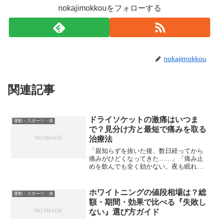
nokajimokkouをフォローする
nokajimokkou
関連記事
ドライソケットの激痛はいつま
運動・スポーツ・体
で？見分け方と最短で痛みを取る
治療法
「親知らずを抜いた後、数日経ってから
痛みがひどくなってきた……」「痛み止
めを飲んでも全く効かない。夜も眠れな
いほどの激痛、これって異常？」抜歯後
の痛みは誰にでもあるものですが、「日
に日に痛みが強くなる」「薬が効かな
ホワイトニングの値段相場は？総
運動・スポーツ・体
い」という場合、それは「ド...
額・期間・効果で比べる『失敗し
ない』選び方ガイド