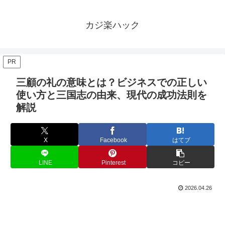
カジ楽ハック
PR
三顧の礼の意味とは？ビジネスでの正しい
使い方と三国志の由来、現代の成功法則を
解説
X
Facebook
はてブ
LINE
Pinterest
コピー
2026.04.26