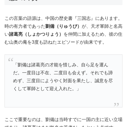
この言葉の語源は、中国の歴史書『三国志』にあります。
時の有力者であった
劉備（りゅうび）
が、天才軍師と名高
い
諸葛亮（しょかつりょう）
を仲間に加えるため、彼の住
む山奥の庵を3度も訪ねたエピソードが由来です。
「劉備は諸葛亮の才能を惜しみ、自ら足を運ん
だ。一度目は不在、二度目も会えず。それでも諦
めず、三度目にようやく対面を果たし、誠意を尽
くして軍師として迎え入れた。」
ここで重要なのは、劉備は当時すでに一国の主に近い立場