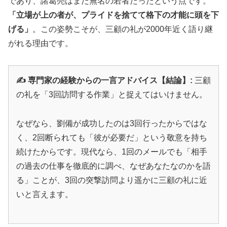
であり、諸葛亮はまだ無名の若者だったという点です。
「立場が上の者が、プライドを捨てて格下の才能に頭を下
げる」
。この姿勢こそが、三顧の礼が2000年近く語り継
がれる理由です。
✍️ 専門家の経験からの一言アドバイス
【結論】:
三顧
の礼を「3回訪問する作業」と捉えてはいけません。
なぜなら、劉備が成功したのは3回行ったからではな
く、2回断られても「彼が必要だ」という敬意を持ち
続けたからです。現代なら、1回のメールでも「相手
の過去の仕事を徹底的に調べ、なぜあなたなのかを語
る」ことが、3回の突撃訪問より遥かに三顧の礼に近
いと言えます。