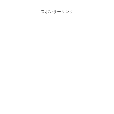
んな時、メールの文末に「あしからずご
了承ください」と添えようと...
スポンサーリンク