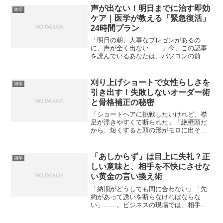
ッとしたり、SNSで劇的なビフォーアフ
声が出ない！明日までに治す即効
雑学
ター画像を見て「自分...
ケア｜医学が教える「緊急復活」
24時間プラン
「明日の朝、大事なプレゼンがあるの
に、声が全く出ない……」今、この記事
を読んでいるあなたは、パソコンの前で
絶望的な気分になっているかもしれませ
ん。のど飴を舐めても、うがいをして
も、出てくるのはかすれた空気の音だ
刈り上げショートで女性らしさを
雑学
け。上司やクライアントの顔が浮...
引き出す！失敗しないオーダー術
と骨格補正の秘密
「ショートヘアに挑戦したいけれど、襟
足が浮きやすくて断られた」「絶壁頭だ
から、短くすると頭の形がモロに出そう
で怖い……」そんな不安を抱えて、結局
いつもと同じ無難なボブに落ち着いてい
ませんか？ 忙しく働く大人女性にとっ
「あしからず」は目上に失礼？正
雑学
て、実は「刈り上げショー...
しい意味と、相手を不快にさせな
い黄金の言い換え術
「納期がどうしても間に合わない」「先
約があって誘いを断らなければならな
い」……。ビジネスの現場では、相手の
期待に沿えない「不都合な連絡」をしな
ければならない場面が多々あります。そ