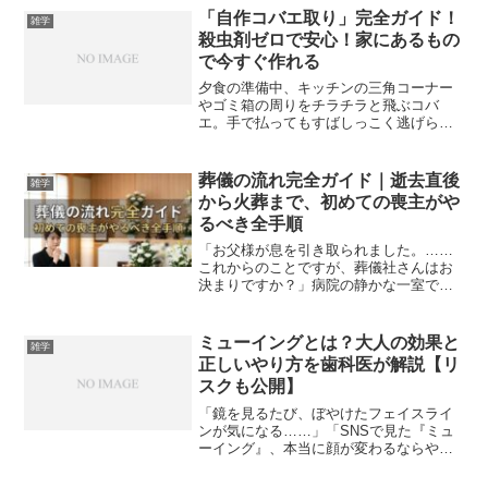
「自作コバエ取り」完全ガイド！
雑学
殺虫剤ゼロで安心！家にあるもの
で今すぐ作れる
夕食の準備中、キッチンの三角コーナー
やゴミ箱の周りをチラチラと飛ぶコバ
エ。手で払ってもすばしっこく逃げら
れ、食事中も食卓を飛び回って本当にイ
ライラしますよね。「今すぐ全滅させた
い！」と思っても、小さな子供やペット
葬儀の流れ完全ガイド｜逝去直後
雑学
がいると、キッチンや食卓の近...
から火葬まで、初めての喪主がや
るべき全手順
「お父様が息を引き取られました。……
これからのことですが、葬儀社さんはお
決まりですか？」病院の静かな一室で、
看護師さんからそう声をかけられたと
き。悲しみに浸る間もなく、あなたは
「今、何をすればいいんだ？」と強い焦
ミューイングとは？大人の効果と
雑学
りを感じているのではないでし...
正しいやり方を歯科医が解説【リ
スクも公開】
「鏡を見るたび、ぼやけたフェイスライ
ンが気になる……」「SNSで見た『ミュ
ーイング』、本当に顔が変わるならやっ
てみたいけど、怪しくない？」上司や同
僚とのオンライン会議で自分の横顔にハ