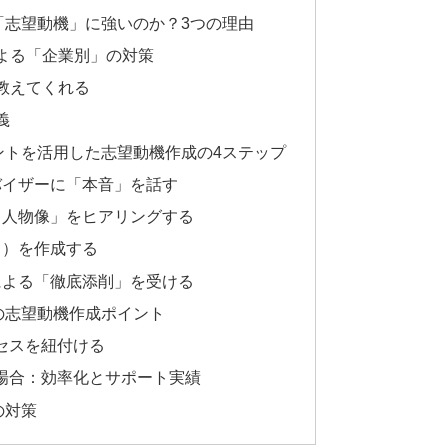
「志望動機」に強いのか？3つの理由
による「企業別」の対策
を教えてくれる
義
ントを活用した志望動機作成の4ステップ
バイザーに「本音」を話す
る人物像」をヒアリングする
き）を作成する
による「徹底添削」を受ける
の志望動機作成ポイント
セスを紐付ける
場合：効率化とサポート実績
の対策