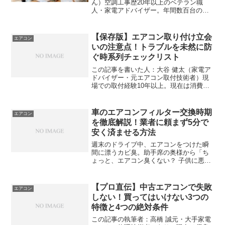
ん）空調工事歴20年以上のベテラン職
人・家電アドバイザー。年間数百台のエ
アコン取り付け現場に立ち、業界の裏事
情を知り尽くす。量販店のセールストー
クやネットの「見せかけの激安」に惑わ
【保存版】エアコン取り付け立会
エアコン
される消費者を救うべく...
いの注意点！トラブルを未然に防
ぐ時系列チェックリスト
この記事を書いた人：大谷 健太（家電ア
ドバイザー・元エアコン取付技術者）現
場での取付経験10年以上。現在は消費者
向けに家電の正しい知識を発信中。専門
用語で煙に巻く同業者を良しとせず、常
に消費者の味方として、不安を抱える方
車のエアコンフィルター交換時期
エアコン
に優しく毅然と対応す...
を徹底解説！業者に頼まず5分で
安く済ませる方法
週末のドライブ中、エアコンをつけた瞬
間に漂うカビ臭。助手席の奥様から「ち
ょっと、エアコン臭くない？ 子供に悪い
から何とかしてよ」と指摘され、ヒヤッ
とした経験はありませんか？実は私も
昔、同じ経験をして焦ったことがありま
【プロ直伝】中古エアコンで失敗
エアコン
す。前回の車検で「フィル...
しない！買ってはいけない3つの
特徴と4つの絶対条件
この記事の執筆者：高橋 誠元・大手家電