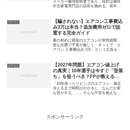
メーカー修理技術者であり、現在は優良
中古家電専門店の店長を務める。長年の
修理経験からエアコンの内部構造や寿命
を知り尽くしており、中古市場にはびこ
る「悪質な販売手法」に警鐘を鳴らす。
【騙されない】エアコン工事費込
エアコン
予算に悩むご家庭の味方...
み3万は本当？追加費用ゼロで設
置する完全ガイド
夏の初めに寝室のエアコンが突然故障。
急な出費で予算が厳しく、ネットで「エ
アコン 工事費込み 3万」という広告を見
つけて、「本当に追加料金なしでいける
のか？」「すぐ壊れる中古じゃない
か？」と焦っていませんか？「工事費込
【2027年問題】エアコン値上げ
エアコン
み3万円」という広告を見...
の真実｜10年選手は今すぐ「型落
ち」を狙うべき？FPが教える損
得の境界線
「10年使ったリビングのエアコン、最近
冷えるまで時間がかかるし、なんだか変
な音がする……」そんな不安を抱えなが
らスマホを開くと目に飛び込んでくる
「2027年にエアコン価格が2倍になる」と
いう不穏なニュース。物価高で食費も光
熱費も上がっている...
スポンサーリンク