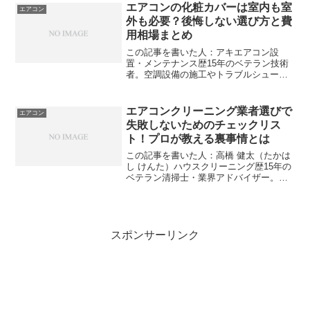
に寄り添い、科学的な根拠に基づいた快
エアコンの化粧カバーは室内も室
エアコン
適な過ごし方を提...
外も必要？後悔しない選び方と費
用相場まとめ
この記事を書いた人：アキエアコン設
置・メンテナンス歴15年のベテラン技術
者。空調設備の施工やトラブルシューテ
ィングを専門とし、業者の利益ではな
く、ユーザーの長期的なメリットと財布
の紐を最優先に考える誠実なアドバイザ
エアコンクリーニング業者選びで
エアコン
ーとして活動中。新居への引...
失敗しないためのチェックリス
ト！プロが教える裏事情とは
この記事を書いた人：高橋 健太（たかは
し けんた）ハウスクリーニング歴15年の
ベテラン清掃士・業界アドバイザー。延
べ1万台以上のエアコン完全分解洗浄の実
績を持つ。他業者が壊した、あるいは汚
れを残したエアコンの「手直し洗浄」を
多数経験。業界の...
スポンサーリンク