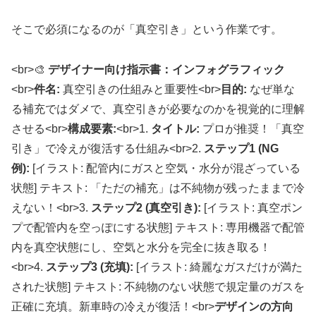
そこで必須になるのが「真空引き」という作業です。
<br>
🎨
デザイナー向け指示書：インフォグラフィック
<br>
件名:
真空引きの仕組みと重要性
<br>
目的:
なぜ単な
る補充ではダメで、真空引きが必要なのかを視覚的に理解
させる
<br>
構成要素:
<br>
1.
タイトル:
プロが推奨！「真空
引き」で冷えが復活する仕組み
<br>
2.
ステップ1 (NG
例):
[イラスト: 配管内にガスと空気・水分が混ざっている
状態] テキスト: 「ただの補充」は不純物が残ったままで冷
えない！
<br>
3.
ステップ2 (真空引き):
[イラスト: 真空ポン
プで配管内を空っぽにする状態] テキスト: 専用機器で配管
内を真空状態にし、空気と水分を完全に抜き取る！
<br>
4.
ステップ3 (充填):
[イラスト: 綺麗なガスだけが満た
された状態] テキスト: 不純物のない状態で規定量のガスを
正確に充填。新車時の冷えが復活！
<br>
デザインの方向