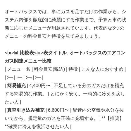
オートバックスでは、単にガスを足すだけの作業から、シ
ステム内部を徹底的に綺麗にする作業まで、予算と車の状
態に応じたメニューが用意されています。代表的な3つの
メニューの料金目安と特徴を見てみましょう。
<br>
📊
比較表
<br>
表タイトル: オートバックスのエアコン
ガス関連メニュー比較
| メニュー名 | 料金目安(税込) | 特徴 | こんな人におすすめ |
| :— | :— | :— | :— |
|
簡易補充
| 4,400円〜 | 不足している分のガスだけを補充
する簡易的な作業。 | とにかく安く、一時的に冷えを戻し
たい人 |
|
真空引き込み補充
| 6,600円〜 | 配管内の空気や水分を抜
いてから、規定量のガスを正確に充填する。 | **【推奨】
**確実に冷えを復活させたい人 |