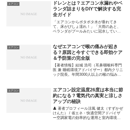
考え、本当に必要なものは理由を添えて
ドレンとは？エアコン水漏れやベ
エアコン
はっきりと伝えること...
ランダ詰まりをDIYで解決する完
全ガイド
「エアコンからポタポタ水が垂れてき
て、床がびしょ濡れ！」「大雨のあと、
ベランダがプールみたいに冠水してい
る……」そんな絶望的な状況に直面し
て、焦ってこの記事に辿り着いた方も多
いのではないでしょうか。実は、これら
なぜエアコンで喉の痛みが起き
エアコン
のトラブルの犯人は、ほぼ間違い...
る？原因と今すぐできる即効ケア
＆予防策の完全版
【著者情報】結城 浩司（耳鼻咽喉科専門
医 兼 睡眠環境アドバイザー）都内クリニ
ック院長。年間3000人以上の喉の悩みを
診察。忙しいビジネスパーソンの焦りに
寄り添い、医学的根拠に基づきつつも
「今日からすぐできる現実的な解決策」
エアコン設定温度26度は本当に節
エアコン
を提案する伴走者...
約になる？電気代の真実と涼しさ
アップの秘訣
👤 著者プロフィール涼風 健太（すずかぜ
けんた） / 省エネ・快適空間アドバイザ
ー空調家電の効率的な運用と室内環境の
最適化を専門とする家電コンシェルジ
ュ。節約のために暑さを我慢している人