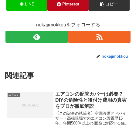
LINE
Pinterest
コピー
nokajimokkouをフォローする
nokajimokkou
関連記事
エアコンの配管カバーは必要？
エアコン
DIYの危険性と後付け費用の真実
をプロが徹底解説
【この記事の執筆者】空調設備アドバイ
ザー・高橋現場でのエアコン設置歴15
年、年間500件以上の相談に対応する住宅
設備コンサルタント。業者の利益ではな
く、顧客の長期的なメリットを最優先に