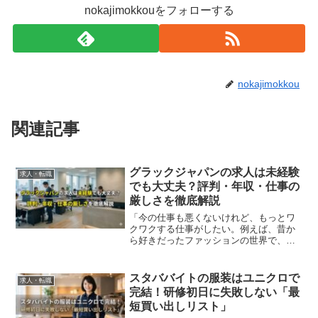
nokajimokkouをフォローする
nokajimokkou
関連記事
グラックジャパンの求人は未経験
求人・転職
でも大丈夫？評判・年収・仕事の
厳しさを徹底解説
「今の仕事も悪くないけれど、もっとワ
クワクする仕事がしたい。例えば、昔か
ら好きだったファッションの世界で、海
外を飛び回るような……」求人サイトで
株式会社グラックジャパンの「未経験歓
迎・企画営業」という文字を見て、そん
スタババイトの服装はユニクロで
求人・転職
な期待を抱いた方も多いの...
完結！研修初日に失敗しない「最
短買い出しリスト」