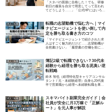
「スタバの面接に合格した！でも、研修
初日の服装を自分で用意してって言われ
てどうしよう……」「公式HPにはいろい
ろ書いてあるけど、具体的にどこのお店
で何を買えば正解なの？」合格おめでと
うございます！初めてのスターバック
転職の志望動機で悩む方へ｜マイ
求人・転職
ス、期待と同時に「服装で...
ナビエージェントを使い倒して内
定を勝ち取る書き方のコツ
「マイナビエージェントで紹介された求
人はすごく魅力的だけど……志望動機が
全然書けない」「履歴書の空欄を前にし
て、もう3時間も経ってしまった」そんな
風に一人で抱え込んでいませんか？特に
初めての転職活動では、自分のこれまで
簿記2級で転職できない？30代未
求人・転職
の経験をどうアピールし...
経験から経理を勝ち取る泥臭い逆
転戦略
鈴木 智也（経理特化型キャリアコンサル
タント / 元・未経験経理）自身も20代後
半で営業職から経理へ未経験転職を果た
した苦労人。現在は30代からの未経験バ
ックオフィス転職支援を専門とし、綺麗
事抜きの「泥臭くても確実な戦略」で多
スキマバイト副業完全ガイド｜会
求人・転職
くの求職者を成...
社員が安全に月3万稼ぐ「正解ル
ート」を元人事が解説