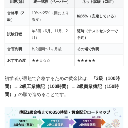
比較項目
統一試験（ペーパー）
ネット試験（CBT）
合格率（2
10%〜25%（回により
約35%（安定している）
級）
激変）
年3回（6月、11月、2
随時（テストセンターで
試験日程
月）
予約）
合否判明
約2週間〜1ヶ月後
その場で判明
おすすめ度
★★☆☆☆
★★★★★
初学者が最短で合格するための黄金比は、
「3級（100時
間）→ 2級工業簿記（100時間）→ 2級商業簿記（150時
間）」
の順で進めることです。