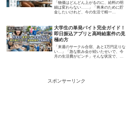
「物価はどんどん上がるのに、給料の明
細は変わらない……」「将来のために貯
金したいけれど、今の生活で精一
杯……」そんな不安を抱えながら、スマ
ートフォンの画面で「スキマバイト」と
いう文字を目にしたことはありません
大学生の単発バイト完全ガイド！
求人・転職
か？「面接なし」「履歴書不要」「...
即日振込アプリと高時給案件の見
極め方
「来週のサークル合宿、あと1万円足りな
い…」「急な飲み会が続いたせいで、今
月の生活費がピンチ」そんな状況で、ス
マホの検索窓に「大学生 単発バイト」と
打ち込んだあなた。焦る気持ち、よくわ
かります。私も学生時代、銀行残高が数
百円になり、学食のカ...
スポンサーリンク