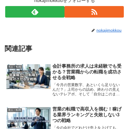
nokajimokkouをフォローする
nokajimokkou
関連記事
会計事務所の求人は未経験でも受
求人・転職
かる？営業職からの転職を成功さ
せる全戦略
「今月の営業数字、あといくら足りない
んだ？」上司からの詰め、終わりの見え
ないテレアポ、そして「自分はこのまま
でいいのか」という漠然とした不安。20
代後半、営業職として働く佐藤さんのよ
うな方が、ふと「一生モノの専門スキル
営業の転職で高収入を掴む！稼げ
求人・転職
を身につけたい」と会計...
る業界ランキングと失敗しない3
つの戦略
「今の会社でどれだけ売上を上げても、