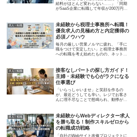
給料がほとんど変わらない……」「同期
がSaaS企業に転職して年収が200万円も
上がったと聞き、正直焦っている」そん
な思いを抱えていませんか？実は、営業
職ほど「どの業界に身を置くか」だけで
未経験から税理士事務所へ転職！
求人・転職
年収が1.5倍、2...
優良求人の見極め方と内定獲得の
必須ノウハウ
毎月の厳しい営業ノルマに疲れ、「手に
職をつけて安定したい」と税理士事務所
への転職を考え始めたものの、ネットで
「未経験はきつい」「やめとけ」という
言葉を目にして、足踏みしていません
か？「知識ゼロの自分でも本当にやって
接客なしパートの探し方ガイド！
求人・転職
いけるのだろうか」「ブラッ...
主婦・未経験でも心がラクになる
仕事選び
「いらっしゃいませ」と笑顔を作るの
が、最近どうしても辛い。レジでお客さ
んに理不尽なことで怒鳴られ、動悸が止
まらなくなった。そんな経験はありませ
んか？こんにちは。私はこれまで10年以
上、多くのパートタイマーの方々のキャ
未経験からWebディレクター求人
求人・転職
リア相談に乗ってきた専門...
を勝ち取る！制作スキルゼロから
の転職成功戦略
「自社のWebサイト改修プロジェクトに