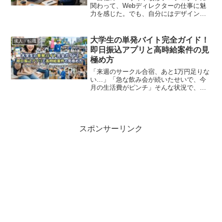
関わって、Webディレクターの仕事に魅
力を感じた。でも、自分にはデザインも
プログラミングのスキルもないから、転
職なんて無理だろうな…」求人サイトを
眺めながら、そんな風に焦っていません
大学生の単発バイト完全ガイド！
求人・転職
か？「Webディレク...
即日振込アプリと高時給案件の見
極め方
「来週のサークル合宿、あと1万円足りな
い…」「急な飲み会が続いたせいで、今
月の生活費がピンチ」そんな状況で、ス
マホの検索窓に「大学生 単発バイト」と
打ち込んだあなた。焦る気持ち、よくわ
かります。私も学生時代、銀行残高が数
百円になり、学食のカ...
スポンサーリンク