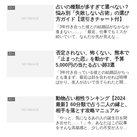
ど、お店に行く勇気はないし、予約も取
れない。ネットの占いは高額な請求が来
占いの種類が多すぎて選べない？
占い
そうで怖いし、ど...
悩み別「失敗しない占術」の選び
方ガイド【逆引きチャート付】
「3年付き合った彼との結婚話がなかなか
進まない……」「最近、仕事でもミスが
続いていて、なんだか先が見えな
い……」そんな漠然とした不安を抱え、
ふと「占いにでも行ってみようかな」と
考えたことはありませんか？しかし、い
否定されない、怖くない。熊本で
占い
ざ調べてみると、タロット、四...
「止まった恋」を動かす、予算
5,000円の当たる占い師3選
「3年付き合っている彼との結婚話がちっ
とも進まず、最近は顔を合わせれば喧嘩
ばかり。友人が占いで当てられたと聞い
て興味はあるけれど、『そんなんじゃダ
メだ』と否定されたら立ち直れな
い……。」今、そんな不安を抱えながら
動物占い相性ランキング【2024
占い
検索窓に「熊本 占い」と打ち...
最新】60分類で占う二人の縁と、
相手を落とす攻略マニュアル
「やっと、気になるあの人の誕生日を聞
き出せた……！」今、あなたはこの記事
をそんな高揚感と、少しの不安が入り混
じった気持ちで開いてくださっているの