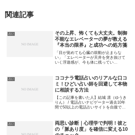
関連記事
その上昇、怖くても大丈夫。制御
占い
不能なエレベーターの夢が教える
『本当の限界』と成功への処方箋
「目が覚めても心臓の鼓動が止まらな
い」「エレベーターが天井を突き抜けて
いく浮遊感が、今も体に残ってい
る……」昨夜、そんな衝撃的な夢を見
て、不安な気持ちでこのページを開いた
のではないでしょうか。仕事の責任が増
ココナラ電話占いのリアルな口コ
占い
え、周囲からの期待に応えようと必死...
ミ！ひどい占い師を回避して本物
に相談する方法
【この記事を書いた人】結城 凛（ゆうき
りん） / 電話占いナビゲーター過去10年
間で50以上の電話占いサイトを自腹で検
証。ココナラ電話占いだけでも100名以上
の占い師の鑑定を実際に受け、その実態
と「当たり外れ」の構造を熟知。過去に
両思い診断｜心理学で判明！彼と
占い
自身も引...
の「脈あり度」を確信に変える10