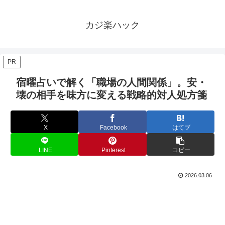
カジ楽ハック
PR
宿曜占いで解く「職場の人間関係」。安・
壊の相手を味方に変える戦略的対人処方箋
X
Facebook
はてブ
LINE
Pinterest
コピー
2026.03.06