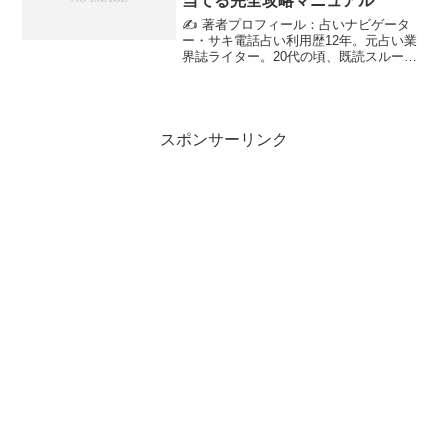
当てる完全攻略マニュアル
✍️ 著者プロフィール：占いナビゲータ
ー・サキ電話占い利用歴12年。元占い業
界誌ライター。20代の頃、既読スルーの
不安から占いジプシーになり、総額50万
円を溶かした過去を持つ。その失敗経験
から、現在は「ユーザーが騙されず、賢
く救われるための...
スポンサーリンク