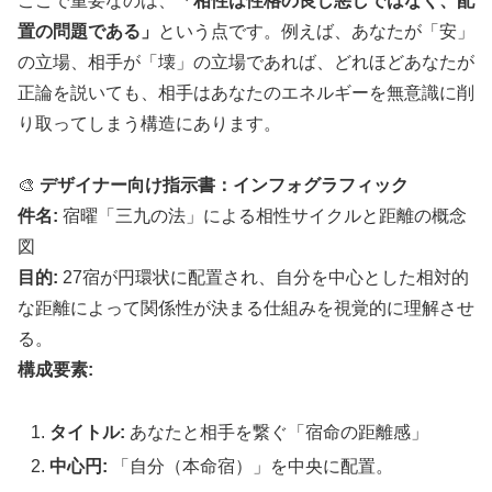
ここで重要なのは、
「相性は性格の良し悪しではなく、配
置の問題である」
という点です。例えば、あなたが「安」
の立場、相手が「壊」の立場であれば、どれほどあなたが
正論を説いても、相手はあなたのエネルギーを無意識に削
り取ってしまう構造にあります。
🎨
デザイナー向け指示書：インフォグラフィック
件名:
宿曜「三九の法」による相性サイクルと距離の概念
図
目的:
27宿が円環状に配置され、自分を中心とした相対的
な距離によって関係性が決まる仕組みを視覚的に理解させ
る。
構成要素:
タイトル:
あなたと相手を繋ぐ「宿命の距離感」
中心円:
「自分（本命宿）」を中央に配置。