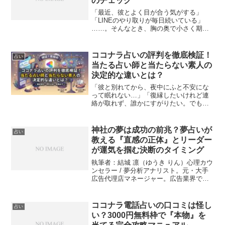
のチェック
「最近、彼とよく目が合う気がする」
「LINEのやり取りが毎日続いている」
……。そんなとき、胸の奥で小さく期待
が膨らみますよね。でも同時に、「これ
って私の勘違いだったらどうしよう」
「自意識過剰だと思われたくない」とい
ココナラ占いの評判を徹底検証！
占い
う不安がブレーキをかけてい...
当たる占い師と当たらない素人の
決定的な違いとは？
「彼と別れてから、夜中にふと不安にな
って眠れない…」「復縁したいけれど連
絡が取れず、誰かにすがりたい。でも友
達には言えない…」そんな辛い夜、スマ
ホで「ココナラ 占い」と検索したもの
の、数千人もの占い師がズラリと並んで
神社の夢は成功の前兆？夢占いが
占い
いて、「一体誰を選べばい...
教える『直感の正体』とリーダー
が運気を掴む決断のタイミング
執筆者：結城 凛（ゆうき りん）心理カウ
ンセラー / 夢分析アナリスト。元・大手
広告代理店マネージャー。広告業界での
激務とマネジメント経験を経て、ユング
心理学に基づいた夢分析の道へ。1,000人
以上のビジネスリーダーに対し、「無意
ココナラ電話占いの口コミは怪し
占い
識の戦略会...
い？3000円無料枠で『本物』を