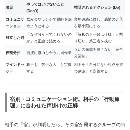
やってはいけないこと
項目
推奨されるアクション (Do)
(Don’t)
コミュニケ
飲み会やランチで親睦を深
業務連絡に徹し、感情の介入
ーション
めようとする
を最小限にする
「なぜ分かってくれないの
「解釈の不一致は仕様」と割
対立した時
か」と正論で詰める
り切り、第三者を挟む
互いの領域を侵さない「完全
役割分担
密接に協力し合う共同作業
分業制」
マインドセ
相手を「苦手な人」と定義
相手を「自分にない視点を持
ット
する
つ劇薬」と定義する
宿別・コミュニケーション術。相手の「行動原
理」に合わせた声掛けの正解
相手の「宿」が判明したら、その宿が属するグループの特