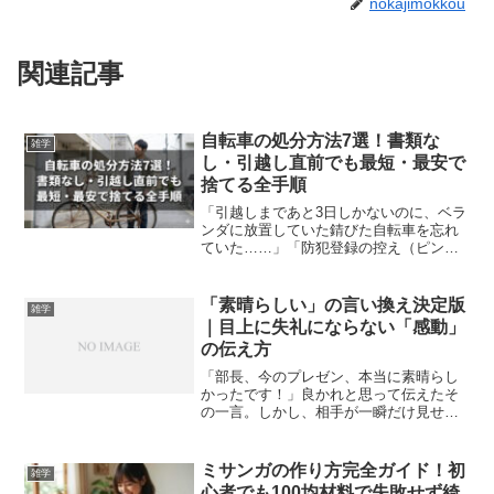
nokajimokkou
関連記事
自転車の処分方法7選！書類な
雑学
し・引越し直前でも最短・最安で
捨てる全手順
「引越しまであと3日しかないのに、ベラ
ンダに放置していた錆びた自転車を忘れ
ていた……」「防犯登録の控え（ピンク
の紙）なんて、どこに片付けたか全く覚
えていない……」引越し準備のラストス
パートで、こんな風に青ざめていません
「素晴らしい」の言い換え決定版
雑学
か？ 粗大ゴミの予約は...
｜目上に失礼にならない「感動」
の伝え方
「部長、今のプレゼン、本当に素晴らし
かったです！」良かれと思って伝えたそ
の一言。しかし、相手が一瞬だけ見せ
た、あの微妙な表情の理由がわからず、
モヤモヤしていませんか？実は、ビジネ
スシーン、特に目上の人に対して「素晴
ミサンガの作り方完全ガイド！初
雑学
らしい」という言葉を使うの...
心者でも100均材料で失敗せず綺