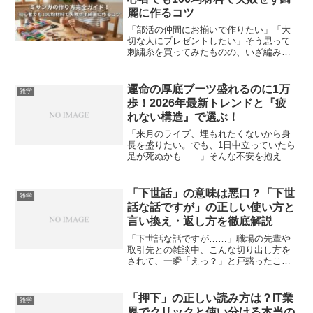
麗に作るコツ
「部活の仲間にお揃いで作りたい」「大
切な人にプレゼントしたい」そう思って
刺繍糸を買ってみたものの、いざ編み始
めると糸が絡まったり、編み目がガタガ
タになったりして、「私には無理か
も…」と諦めていませんか？特に、大会
運命の厚底ブーツ盛れるのに1万
雑学
前などで大量に作らなければな...
歩！2026年最新トレンドと『疲
れない構造』で選ぶ！
「来月のライブ、埋もれたくないから身
長を盛りたい。でも、1日中立っていたら
足が死ぬかも……」そんな不安を抱えて
いませんか？かつての私もそうでした。
推しを少しでも近くで見たくて、無理し
て選んだ10cm超えの厚底ブーツ。開演前
「下世話」の意味は悪口？「下世
雑学
にはすでに足がパン...
話な話ですが」の正しい使い方と
言い換え・返し方を徹底解説
「下世話な話ですが……」職場の先輩や
取引先との雑談中、こんな切り出し方を
されて、一瞬「えっ？」と戸惑ったこと
はありませんか？「下世話って、たしか
『下品』とか『卑しい』って意味じゃな
かったっけ？ なんでわざわざそんな言葉
「押下」の正しい読み方は？IT業
雑学
を使うんだろう……」も...
界でクリックと使い分ける本当の