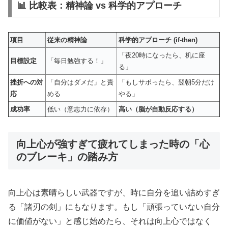
📊 比較表：精神論 vs 科学的アプローチ
項目
従来の精神論
科学的アプローチ (if-then)
「夜20時になったら、机に座
目標設定
「毎日勉強する！」
る」
挫折への対
「自分はダメだ」と責
「もしサボったら、翌朝5分だけ
応
める
やる」
成功率
低い（意志力に依存）
高い（脳が自動反応する）
向上心が強すぎて疲れてしまった時の「心
のブレーキ」の踏み方
向上心は素晴らしい武器ですが、時に自分を追い詰めすぎ
る「諸刃の剣」にもなります。もし「頑張っていない自分
に価値がない」と感じ始めたら、それは向上心ではなく