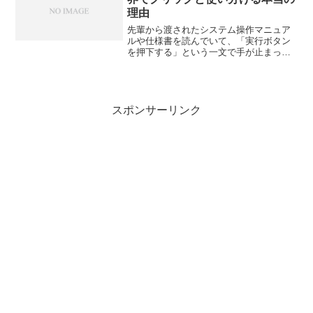
理由
先輩から渡されたシステム操作マニュア
ルや仕様書を読んでいて、「実行ボタン
を押下する」という一文で手が止まった
経験、ありませんか？「おしか？」「お
うげ？」「おしさげ？」会議や打ち合わ
せで間違った読み方をして、恥をかきた
くないと焦ってスマホで検...
スポンサーリンク