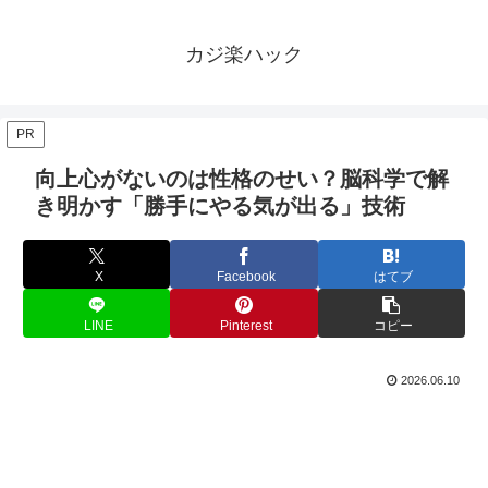
カジ楽ハック
PR
向上心がないのは性格のせい？脳科学で解
き明かす「勝手にやる気が出る」技術
X
Facebook
はてブ
LINE
Pinterest
コピー
2026.06.10